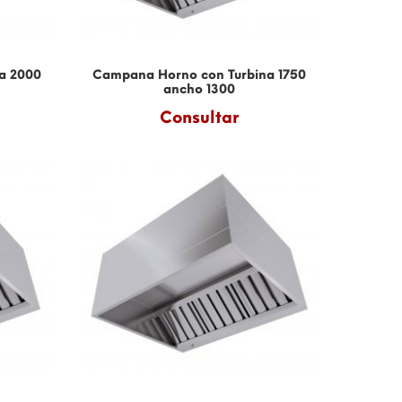
a 2000
Campana Horno con Turbina 1750
ancho 1300
Consultar