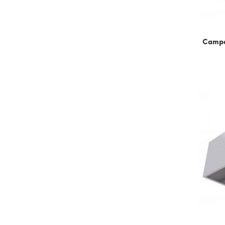
Campa