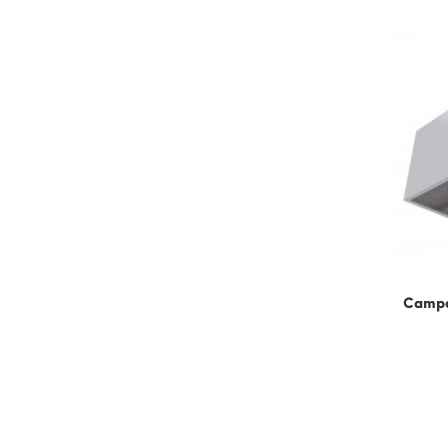
Campa