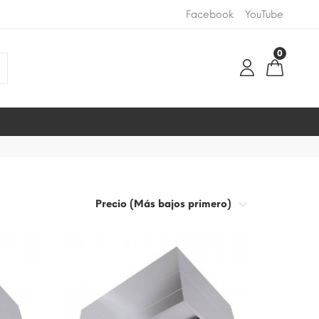
Facebook
YouTube
0