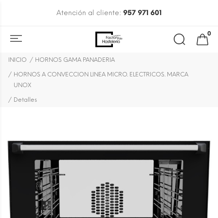
Atención al cliente:
957 971 601
0
INICIO
HORNOS GAMA PANADERIA
HORNOS A CONVECCION LINEA MICRO. ELECTRICOS. MARCA
UNOX
Detalles